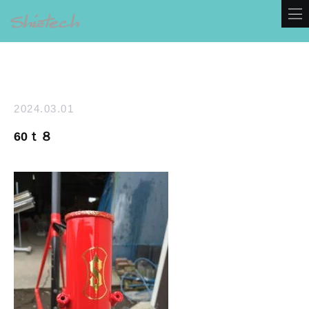
2024.03.01
60ｔ８