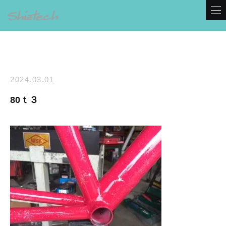
2024.03.01
80ｔ３